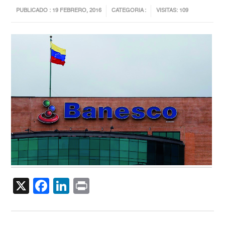
PUBLICADO : 19 FEBRERO, 2016
CATEGORIA :
VISITAS: 109
X
Facebook
LinkedIn
Print