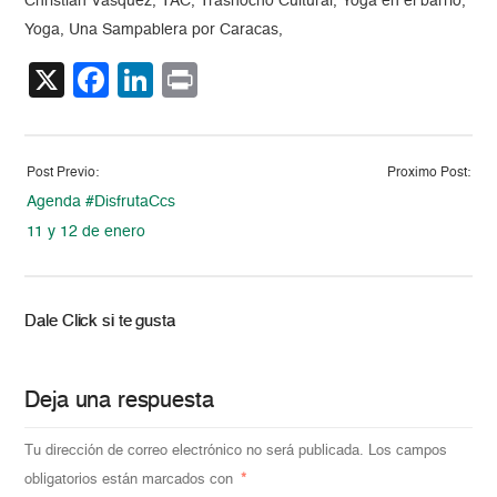
Christian Vásquez, TAC, Trasnocho Cultural, Yoga en el barrio,
Yoga, Una Sampablera por Caracas,
X
Facebook
LinkedIn
Print
Post Previo:
Proximo Post:
Agenda #DisfrutaCcs
11 y 12 de enero
Dale Click si te gusta
Deja una respuesta
Tu dirección de correo electrónico no será publicada.
Los campos
obligatorios están marcados con
*