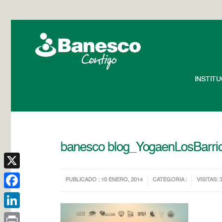
INSTIT
banesco blog_YogaenLosBarri
X
PUBLICADO : 10 ENERO, 2014
CATEGORIA :
VISITAS: 
Facebook
LinkedIn