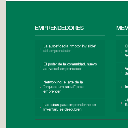
EMPRENDEDORES
MEM
La autoeficacia: “motor invisible”
C
del emprendedor
c
V
El poder de la comunidad: nuevo
activo del emprendedor
V
d
Networking: el arte de la
“arquitectura social” para
I
emprender
«
Las ideas para emprender no se
S
inventan, se descubren