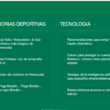
ORIAS DEPORTIVAS
TECNOLOGÍA
lub Veloz Venezolano: el club
Recomendaciones para evitar 
iclístico más longevo de
fraude cibernético
enezuela
Claves para proteger tu cuent
era Fortique: voz de la hazaña
Banesco: conoce cómo preven
el 41
estafas
nicios del ciclismo en Venezuela
Ventajas de la inteligencia artif
para pequeños emprendedore
Pega Betulio… Pega Betulio…
e cayó Betulio»
BanescoInnova anuncia su ter
edición