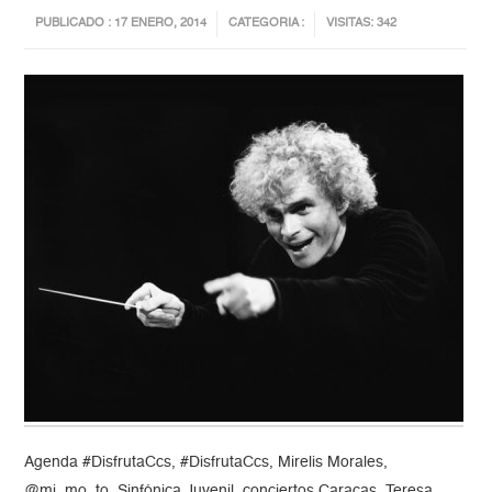
PUBLICADO : 17 ENERO, 2014
CATEGORIA :
VISITAS: 342
Agenda #DisfrutaCcs, #DisfrutaCcs, Mirelis Morales,
@mi_mo_to, Sinfónica Juvenil, conciertos Caracas, Teresa