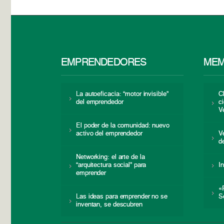
EMPRENDEDORES
MEM
La autoeficacia: “motor invisible”
C
del emprendedor
c
V
El poder de la comunidad: nuevo
activo del emprendedor
V
d
Networking: el arte de la
“arquitectura social” para
I
emprender
«
Las ideas para emprender no se
S
inventan, se descubren