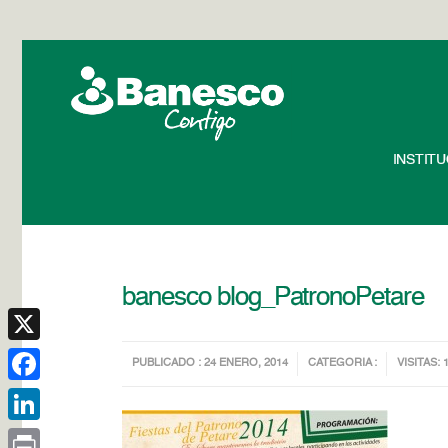
INSTIT
banesco blog_PatronoPetare
X
PUBLICADO : 24 ENERO, 2014
CATEGORIA :
VISITAS: 
Facebook
LinkedIn