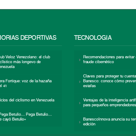
ORIAS DEPORTIVAS
TECNOLOGÍA
lub Veloz Venezolano: el club
Recomendaciones para evitar 
iclístico más longevo de
fraude cibernético
enezuela
Claves para proteger tu cuent
era Fortique: voz de la hazaña
Banesco: conoce cómo preven
el 41
estafas
nicios del ciclismo en Venezuela
Ventajas de la inteligencia artif
para pequeños emprendedore
Pega Betulio… Pega Betulio…
e cayó Betulio»
BanescoInnova anuncia su ter
edición