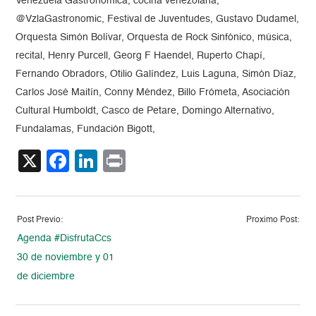
Venezuela Gastronómica, cocina venezolana,
@VzlaGastronomic, Festival de Juventudes, Gustavo Dudamel,
Orquesta Simón Bolívar, Orquesta de Rock Sinfónico, música,
recital, Henry Purcell, Georg F Haendel, Ruperto Chapí,
Fernando Obradors, Otilio Galíndez, Luis Laguna, Simón Díaz,
Carlos José Maitín, Conny Méndez, Billo Frómeta, Asociación
Cultural Humboldt, Casco de Petare, Domingo Alternativo,
Fundalamas, Fundación Bigott,
X
Facebook
LinkedIn
Print
Post Previo:
Proximo Post:
Agenda #DisfrutaCcs
30 de noviembre y 01
de diciembre