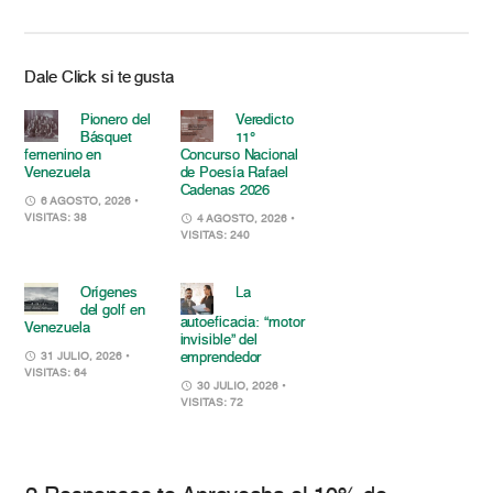
Dale Click si te gusta
Pionero del
Veredicto
Básquet
11°
femenino en
Concurso Nacional
Venezuela
de Poesía Rafael
Cadenas 2026
6 AGOSTO, 2026
•
VISITAS: 38
4 AGOSTO, 2026
•
VISITAS: 240
Orígenes
La
del golf en
autoeficacia: “motor
Venezuela
invisible” del
emprendedor
31 JULIO, 2026
•
VISITAS: 64
30 JULIO, 2026
•
VISITAS: 72