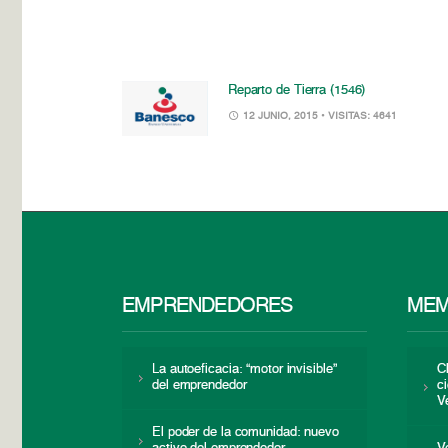
Reparto de Tierra (1546)
12 JUNIO, 2015
• VISITAS: 4641
EMPRENDEDORES
MEM
La autoeficacia: “motor invisible”
C
del emprendedor
c
V
El poder de la comunidad: nuevo