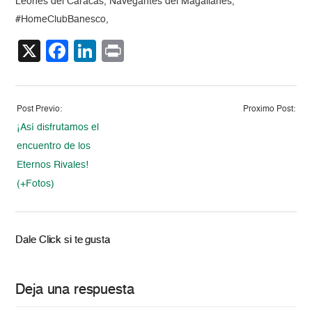
Leones del Caracas, Navegantes del Magallanes,
#HomeClubBanesco,
X
Facebook
LinkedIn
Print
Post Previo:
Proximo Post:
¡Así disfrutamos el
encuentro de los
Eternos Rivales!
(+Fotos)
Dale Click si te gusta
Deja una respuesta