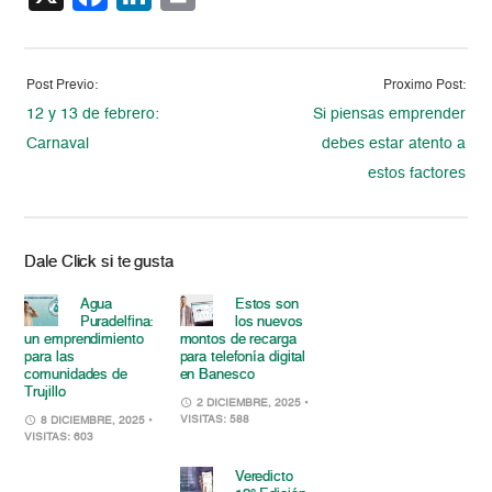
Post Previo:
Proximo Post:
12 y 13 de febrero:
Si piensas emprender
Carnaval
debes estar atento a
estos factores
Dale Click si te gusta
Agua
Estos son
Puradelfina:
los nuevos
un emprendimiento
montos de recarga
para las
para telefonía digital
comunidades de
en Banesco
Trujillo
2 DICIEMBRE, 2025
•
VISITAS: 588
8 DICIEMBRE, 2025
•
VISITAS: 603
Veredicto