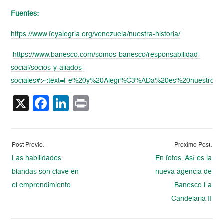
Fuentes:
https://www.feyalegria.org/venezuela/nuestra-historia/
https://www.banesco.com/somos-banesco/responsabilidad-
social/socios-y-aliados-
sociales#:~:text=Fe%20y%20Alegr%C3%ADa%20es%20nuestro,de
X
Facebook
LinkedIn
Print
Post Previo:
Proximo Post:
Las habilidades
En fotos: Así es la
blandas son clave en
nueva agencia de
el emprendimiento
Banesco La
Candelaria II