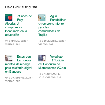
Dale Click si te gusta
71 años de
Agua
Fe y
Puradelfina:
Alegría: Un
un emprendimiento
compromiso
para las
incansable en la
comunidades de
educación
Trujillo
5 MARZO, 2026
•
8 DICIEMBRE, 2025
•
VISITAS: 381
VISITAS: 602
Estos son
Veredicto
los nuevos
12° Edición
montos de recarga
del Concurso de
para telefonía digital
Microcuentos #C280
en Banesco
27 NOVIEMBRE,
2025
• VISITAS: 629
2 DICIEMBRE, 2025
•
VISITAS: 587