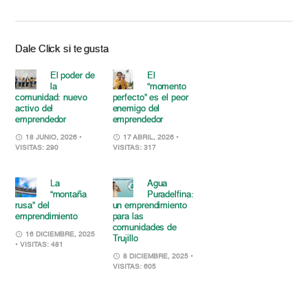
Dale Click si te gusta
El poder de
El
la
“momento
comunidad: nuevo
perfecto” es el peor
activo del
enemigo del
emprendedor
emprendedor
18 JUNIO, 2026
•
17 ABRIL, 2026
•
VISITAS: 290
VISITAS: 317
La
Agua
“montaña
Puradelfina:
rusa” del
un emprendimiento
emprendimiento
para las
comunidades de
16 DICIEMBRE, 2025
Trujillo
• VISITAS: 481
8 DICIEMBRE, 2025
•
VISITAS: 605