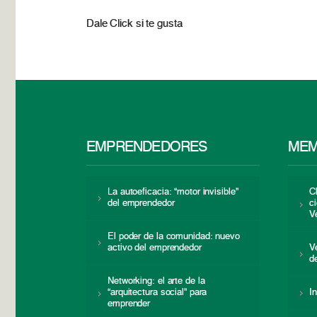
Dale Click si te gusta
EMPRENDEDORES
MEM
La autoeficacia: “motor invisible”
C
del emprendedor
c
V
El poder de la comunidad: nuevo
activo del emprendedor
V
d
Networking: el arte de la
“arquitectura social” para
I
emprender