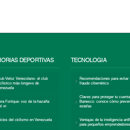
ORIAS DEPORTIVAS
TECNOLOGÍA
lub Veloz Venezolano: el club
Recomendaciones para evitar 
iclístico más longevo de
fraude cibernético
enezuela
Claves para proteger tu cuent
era Fortique: voz de la hazaña
Banesco: conoce cómo preven
el 41
estafas
nicios del ciclismo en Venezuela
Ventajas de la inteligencia artif
para pequeños emprendedore