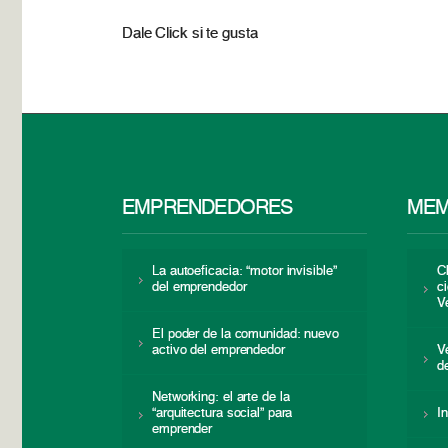
Dale Click si te gusta
EMPRENDEDORES
MEM
La autoeficacia: “motor invisible”
C
del emprendedor
c
V
El poder de la comunidad: nuevo
activo del emprendedor
V
d
Networking: el arte de la
“arquitectura social” para
I
emprender