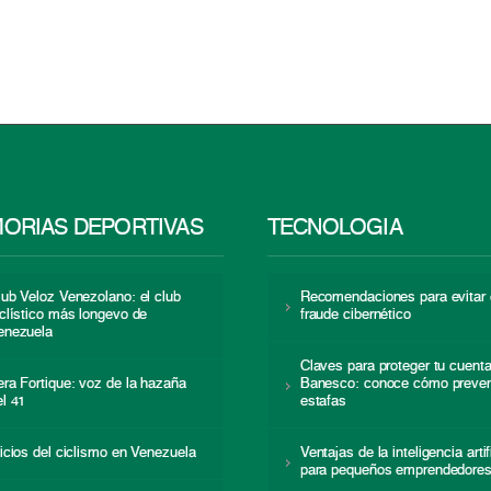
ORIAS DEPORTIVAS
TECNOLOGÍA
lub Veloz Venezolano: el club
Recomendaciones para evitar 
iclístico más longevo de
fraude cibernético
enezuela
Claves para proteger tu cuent
era Fortique: voz de la hazaña
Banesco: conoce cómo preven
el 41
estafas
nicios del ciclismo en Venezuela
Ventajas de la inteligencia artif
para pequeños emprendedore