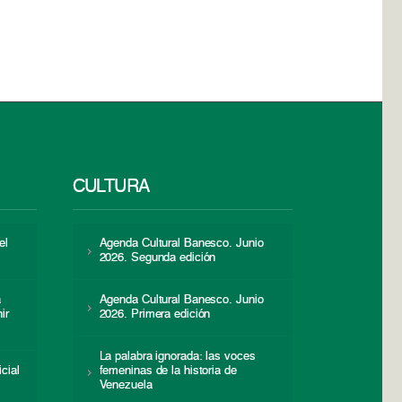
CULTURA
el
Agenda Cultural Banesco. Junio
2026. Segunda edición
a
Agenda Cultural Banesco. Junio
ir
2026. Primera edición
La palabra ignorada: las voces
icial
femeninas de la historia de
s
Venezuela