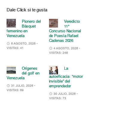
Dale Click si te gusta
Pionero del
Veredicto
Básquet
11°
femenino en
Concurso Nacional
Venezuela
de Poesía Rafael
Cadenas 2026
6 AGOSTO, 2026
•
VISITAS: 41
4 AGOSTO, 2026
•
VISITAS: 248
Orígenes
La
del golf en
autoeficacia: “motor
Venezuela
invisible” del
emprendedor
31 JULIO, 2026
•
VISITAS: 69
30 JULIO, 2026
•
VISITAS: 73