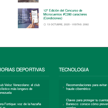
12° Edición del Concurso de
Microcuentos #C280 caracteres
(Condiciones)
13 OCTUBRE, 2025
• VISITAS: 2092
ORIAS DEPORTIVAS
TECNOLOGÍA
lub Veloz Venezolano: el club
Recomendaciones para evitar 
iclístico más longevo de
fraude cibernético
enezuela
Claves para proteger tu cuent
era Fortique: voz de la hazaña
Banesco: conoce cómo preven