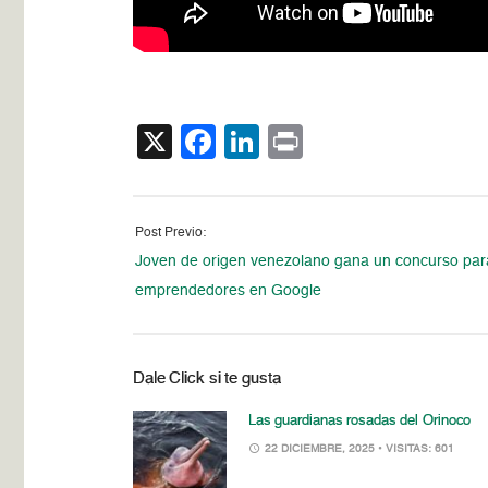
X
Facebook
LinkedIn
Print
Post Previo:
Joven de origen venezolano gana un concurso par
emprendedores en Google
Dale Click si te gusta
Las guardianas rosadas del Orinoco
22 DICIEMBRE, 2025
• VISITAS: 601