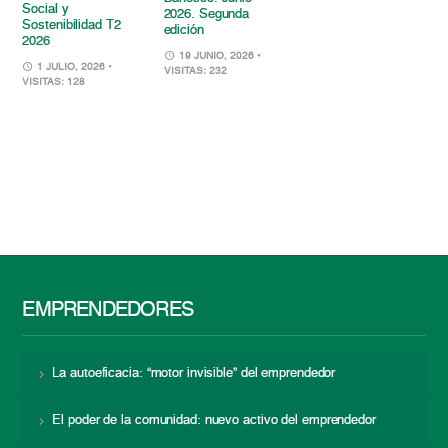
Social y
2026. Segunda
Sostenibilidad T2
edición
2026
19 JUNIO, 2026
•
1 JULIO, 2026
•
VISITAS: 232
VISITAS: 128
EMPRENDEDORES
La autoeficacia: “motor invisible” del emprendedor
El poder de la comunidad: nuevo activo del emprendedor