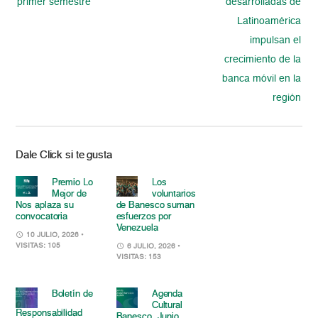
primer semestre
desarrolladas de
Latinoamérica
impulsan el
crecimiento de la
banca móvil en la
región
Dale Click si te gusta
Premio Lo
Los
Mejor de
voluntarios
Nos aplaza su
de Banesco suman
convocatoria
esfuerzos por
Venezuela
10 JULIO, 2026
•
VISITAS: 105
6 JULIO, 2026
•
VISITAS: 153
Boletín de
Agenda
Cultural
Responsabilidad
Banesco. Junio