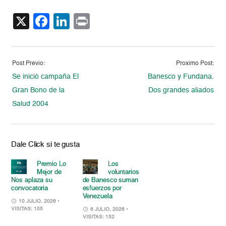
X
Facebook
LinkedIn
Print
Post Previo:
Proximo Post:
Se inició campaña El
Banesco y Fundana.
Gran Bono de la
Dos grandes aliados
Salud 2004
Dale Click si te gusta
Premio Lo
Los
Mejor de
voluntarios
Nos aplaza su
de Banesco suman
convocatoria
esfuerzos por
Venezuela
10 JULIO, 2026
•
VISITAS: 105
6 JULIO, 2026
•
VISITAS: 152