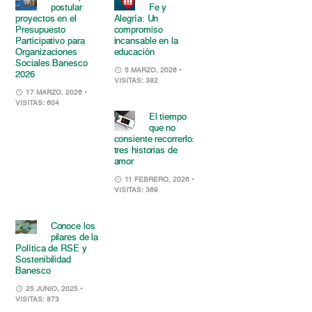
postular
Fe y
proyectos en el
Alegría: Un
Presupuesto
compromiso
Participativo para
incansable en la
Organizaciones
educación
Sociales Banesco
5 MARZO, 2026
•
2026
VISITAS: 382
17 MARZO, 2026
•
VISITAS: 604
El tiempo
que no
consiente recorrerlo:
tres historias de
amor
11 FEBRERO, 2026
•
VISITAS: 369
Conoce los
pilares de la
Política de RSE y
Sostenibilidad
Banesco
25 JUNIO, 2025
•
VISITAS: 873