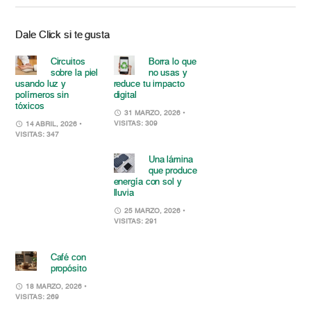
Dale Click si te gusta
Circuitos
Borra lo que
sobre la piel
no usas y
usando luz y
reduce tu impacto
polímeros sin
digital
tóxicos
31 MARZO, 2026
•
VISITAS: 309
14 ABRIL, 2026
•
VISITAS: 347
Una lámina
que produce
energía con sol y
lluvia
25 MARZO, 2026
•
VISITAS: 291
Café con
propósito
18 MARZO, 2026
•
VISITAS: 269