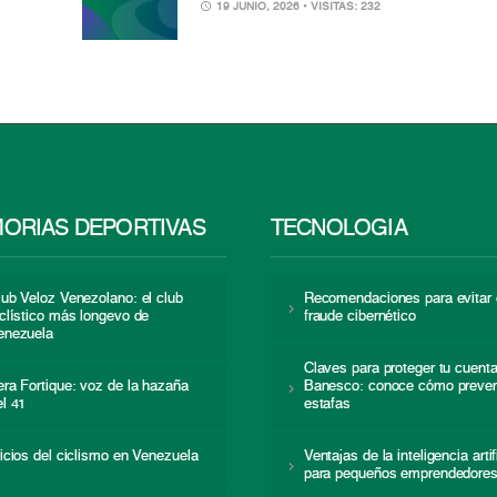
19 JUNIO, 2026
• VISITAS: 232
ORIAS DEPORTIVAS
TECNOLOGÍA
lub Veloz Venezolano: el club
Recomendaciones para evitar 
iclístico más longevo de
fraude cibernético
enezuela
Claves para proteger tu cuent
era Fortique: voz de la hazaña
Banesco: conoce cómo preven
el 41
estafas
nicios del ciclismo en Venezuela
Ventajas de la inteligencia artif
para pequeños emprendedore