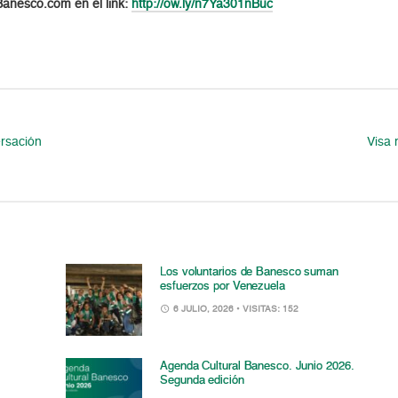
 Banesco.com en el link:
http://ow.ly/n7Ya301nBuc
ersación
Visa 
Los voluntarios de Banesco suman
esfuerzos por Venezuela
6 JULIO, 2026
• VISITAS: 152
Agenda Cultural Banesco. Junio 2026.
Segunda edición