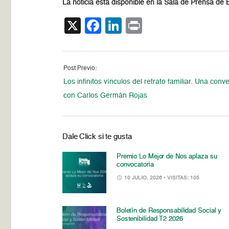
La noticia está disponible en la Sala de Prensa de
X
Facebook
LinkedIn
Print
Post Previo:
Los infinitos vínculos del retrato familiar. Una conv
con Carlos Germán Rojas
Dale Click si te gusta
Premio Lo Mejor de Nos aplaza su
convocatoria
10 JULIO, 2026
• VISITAS: 105
Boletín de Responsabilidad Social y
Sostenibilidad T2 2026