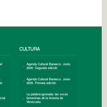
CULTURA
el
Agenda Cultural Banesco. Junio
2026. Segunda edición
a
Agenda Cultural Banesco. Junio
ir
2026. Primera edición
La palabra ignorada: las voces
icial
femeninas de la historia de
s
Venezuela