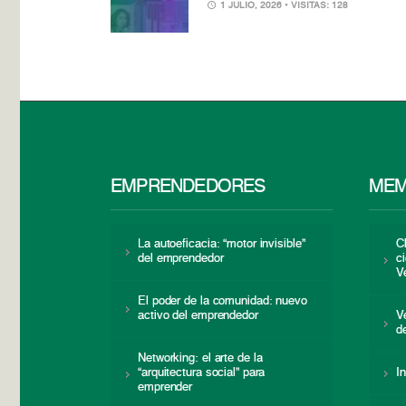
1 JULIO, 2026
• VISITAS: 128
EMPRENDEDORES
MEM
La autoeficacia: “motor invisible”
C
del emprendedor
c
V
El poder de la comunidad: nuevo
activo del emprendedor
V
d
Networking: el arte de la
“arquitectura social” para
I
emprender