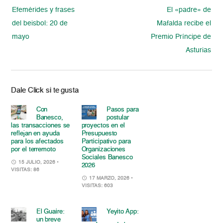
Efemérides y frases
El «padre» de
del beisbol: 20 de
Mafalda recibe el
mayo
Premio Príncipe de
Asturias
Dale Click si te gusta
Con
Pasos para
Banesco,
postular
las transacciones se
proyectos en el
reflejan en ayuda
Presupuesto
para los afectados
Participativo para
por el terremoto
Organizaciones
Sociales Banesco
15 JULIO, 2026
•
2026
VISITAS: 86
17 MARZO, 2026
•
VISITAS: 603
El Guaire:
Yeyito App:
un breve