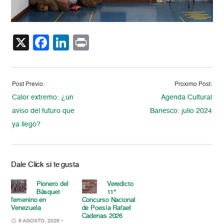
X
Facebook
LinkedIn
Print
Post Previo:
Proximo Post:
Calor extremo: ¿un
Agenda Cultural
aviso del futuro que
Banesco: julio 2024
ya llegó?
Dale Click si te gusta
Pionero del
Veredicto
Básquet
11°
femenino en
Concurso Nacional
Venezuela
de Poesía Rafael
Cadenas 2026
6 AGOSTO, 2026
•