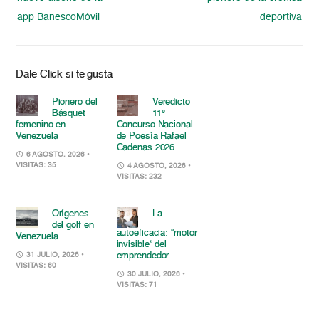
app BanescoMóvil
deportiva
Dale Click si te gusta
Pionero del
Veredicto
Básquet
11°
femenino en
Concurso Nacional
Venezuela
de Poesía Rafael
Cadenas 2026
6 AGOSTO, 2026
•
VISITAS: 35
4 AGOSTO, 2026
•
VISITAS: 232
Orígenes
La
del golf en
autoeficacia: “motor
Venezuela
invisible” del
emprendedor
31 JULIO, 2026
•
VISITAS: 60
30 JULIO, 2026
•
VISITAS: 71