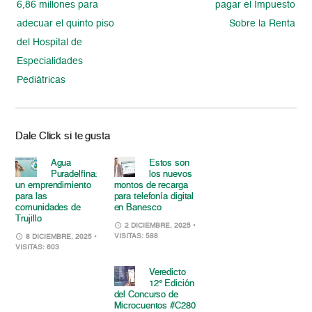
6,86 millones para
pagar el Impuesto
adecuar el quinto piso
Sobre la Renta
del Hospital de
Especialidades
Pediátricas
Dale Click si te gusta
Agua
Estos son
Puradelfina:
los nuevos
un emprendimiento
montos de recarga
para las
para telefonía digital
comunidades de
en Banesco
Trujillo
2 DICIEMBRE, 2025
•
VISITAS: 588
8 DICIEMBRE, 2025
•
VISITAS: 603
Veredicto
12° Edición
del Concurso de
Microcuentos #C280