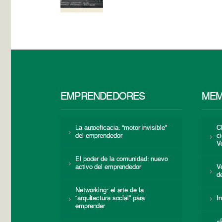
EMPRENDEDORES
MEM
La autoeficacia: “motor invisible”
C
del emprendedor
c
V
El poder de la comunidad: nuevo
activo del emprendedor
V
d
Networking: el arte de la
“arquitectura social” para
I
emprender
«