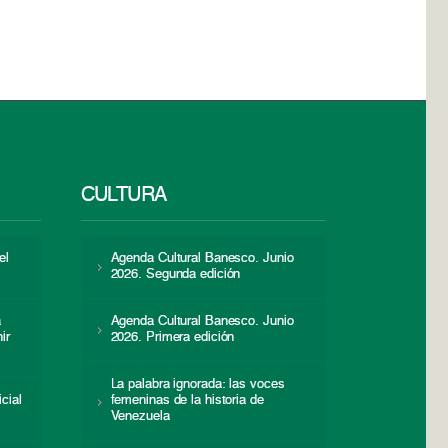
CULTURA
el
Agenda Cultural Banesco. Junio
2026. Segunda edición
a
Agenda Cultural Banesco. Junio
ir
2026. Primera edición
La palabra ignorada: las voces
icial
femeninas de la historia de
s
Venezuela