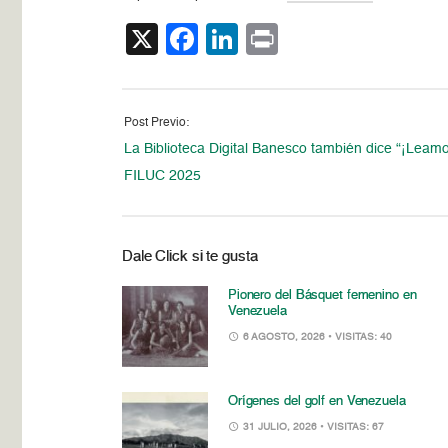
X
Facebook
LinkedIn
Print
Post Previo:
La Biblioteca Digital Banesco también dice “¡Leamo
FILUC 2025
Dale Click si te gusta
Pionero del Básquet femenino en
Venezuela
6 AGOSTO, 2026
• VISITAS: 40
Orígenes del golf en Venezuela
31 JULIO, 2026
• VISITAS: 67