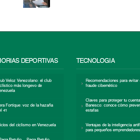
ORIAS DEPORTIVAS
TECNOLOGÍA
lub Veloz Venezolano: el club
Recomendaciones para evitar 
iclístico más longevo de
fraude cibernético
enezuela
Claves para proteger tu cuent
era Fortique: voz de la hazaña
Banesco: conoce cómo preven
el 41
estafas
nicios del ciclismo en Venezuela
Ventajas de la inteligencia artif
para pequeños emprendedore
Pega Betulio… Pega Betulio…