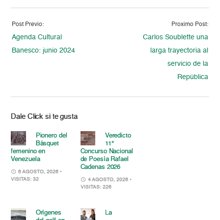
Post Previo:
Proximo Post:
Agenda Cultural
Carlos Soublette una
Banesco: junio 2024
larga trayectoria al
servicio de la
República
Dale Click si te gusta
Pionero del
Veredicto
Básquet
11°
femenino en
Concurso Nacional
Venezuela
de Poesía Rafael
Cadenas 2026
6 AGOSTO, 2026
•
VISITAS: 32
4 AGOSTO, 2026
•
VISITAS: 226
Orígenes
La