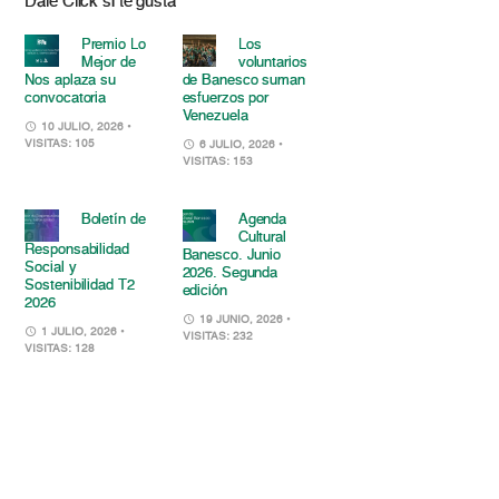
Dale Click si te gusta
Premio Lo
Los
Mejor de
voluntarios
Nos aplaza su
de Banesco suman
convocatoria
esfuerzos por
Venezuela
10 JULIO, 2026
•
VISITAS: 105
6 JULIO, 2026
•
VISITAS: 153
Boletín de
Agenda
Cultural
Responsabilidad
Banesco. Junio
Social y
2026. Segunda
Sostenibilidad T2
edición
2026
19 JUNIO, 2026
•
1 JULIO, 2026
•
VISITAS: 232
VISITAS: 128