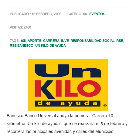
PUBLICADO : 16 FEBRERO, 2006
CATEGORIA :
EVENTOS
VISITAS: 2460
TAGS:
10K
,
APORTE
,
CARRERA
,
IUVE
,
RESPONSABILIDAD SOCIAL
,
RSE
,
RSE BANESCO
,
UN KILO DE AYUDA
Banesco Banco Universal apoya la primera “Carrera 10
kilómetros Un kilo de ayuda”, que se realizará el 5 de febrero y
recorrerá las principales avenidas y calles del Municipio