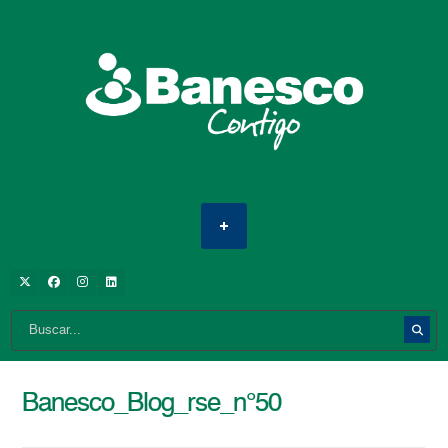
Banesco_Blog_rse_n°50