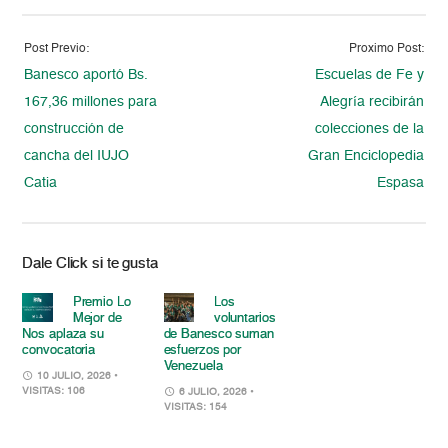
Post Previo:
Proximo Post:
Banesco aportó Bs.
Escuelas de Fe y
167,36 millones para
Alegría recibirán
construcción de
colecciones de la
cancha del IUJO
Gran Enciclopedia
Catia
Espasa
Dale Click si te gusta
Premio Lo
Los
Mejor de
voluntarios
Nos aplaza su
de Banesco suman
convocatoria
esfuerzos por
Venezuela
10 JULIO, 2026
•
VISITAS: 106
6 JULIO, 2026
•
VISITAS: 154