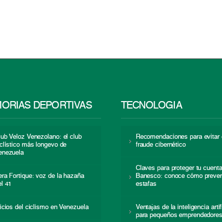
ORIAS DEPORTIVAS
TECNOLOGÍA
lub Veloz Venezolano: el club
Recomendaciones para evitar 
iclístico más longevo de
fraude cibernético
enezuela
Claves para proteger tu cuent
era Fortique: voz de la hazaña
Banesco: conoce cómo preven
el 41
estafas
nicios del ciclismo en Venezuela
Ventajas de la inteligencia artif
para pequeños emprendedore