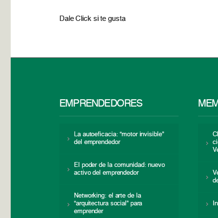
Dale Click si te gusta
EMPRENDEDORES
MEM
La autoeficacia: “motor invisible”
C
del emprendedor
c
V
El poder de la comunidad: nuevo
activo del emprendedor
V
d
Networking: el arte de la
“arquitectura social” para
I
emprender