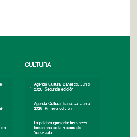
CULTURA
el
Agenda Cultural Banesco. Junio
2026. Segunda edición
a
Agenda Cultural Banesco. Junio
ir
2026. Primera edición
La palabra ignorada: las voces
icial
femeninas de la historia de
s
Venezuela