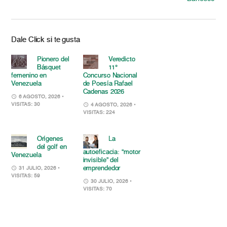
Dale Click si te gusta
Pionero del
Veredicto
Básquet
11°
femenino en
Concurso Nacional
Venezuela
de Poesía Rafael
Cadenas 2026
6 AGOSTO, 2026
•
VISITAS: 30
4 AGOSTO, 2026
•
VISITAS: 224
Orígenes
La
del golf en
autoeficacia: “motor
Venezuela
invisible” del
emprendedor
31 JULIO, 2026
•
VISITAS: 59
30 JULIO, 2026
•
VISITAS: 70