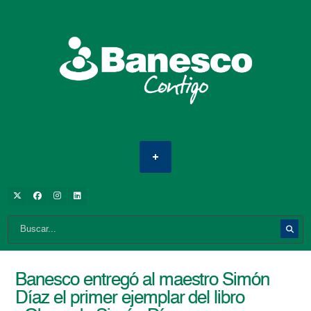
Banesco entregó al maestro Simón
Díaz el primer ejemplar del libro