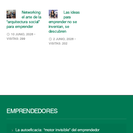
Networking:
Las ideas
el arte de la
para
“arquitectura social”
emprender no se
para emprender
inventan, se
descubren
10 JUNIO, 2026
•
VISITAS: 299
2 JUNIO, 2026
•
VISITAS: 202
EMPRENDEDORES
La autoeficacia: “motor invisible” del emprendedor