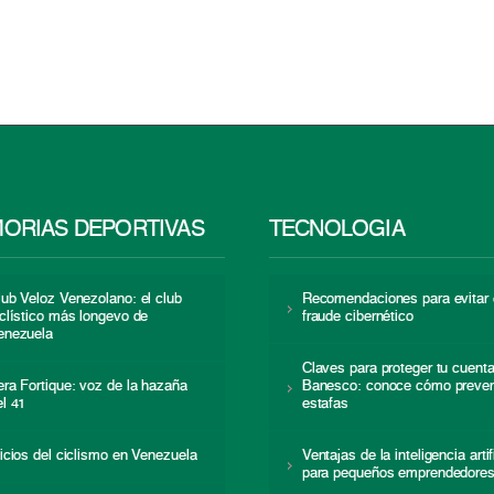
ORIAS DEPORTIVAS
TECNOLOGÍA
lub Veloz Venezolano: el club
Recomendaciones para evitar 
iclístico más longevo de
fraude cibernético
enezuela
Claves para proteger tu cuent
era Fortique: voz de la hazaña
Banesco: conoce cómo preven
el 41
estafas
nicios del ciclismo en Venezuela
Ventajas de la inteligencia artif
para pequeños emprendedore