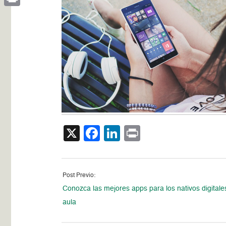
Print
X
Facebook
LinkedIn
Print
Post Previo:
Conozca las mejores apps para los nativos digitale
aula