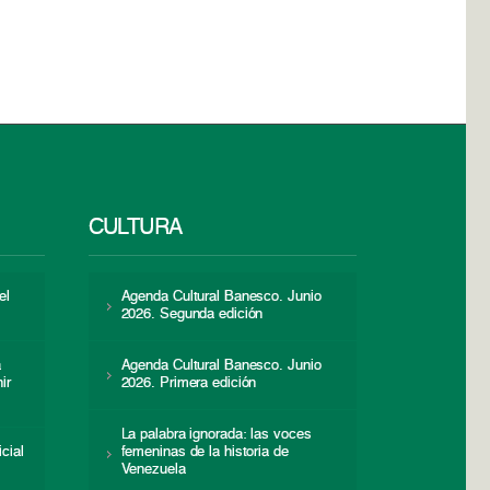
CULTURA
el
Agenda Cultural Banesco. Junio
2026. Segunda edición
a
Agenda Cultural Banesco. Junio
ir
2026. Primera edición
La palabra ignorada: las voces
icial
femeninas de la historia de
s
Venezuela