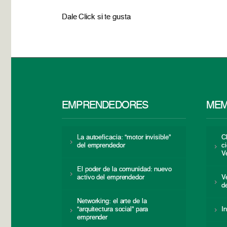
Dale Click si te gusta
EMPRENDEDORES
MEM
La autoeficacia: “motor invisible”
C
del emprendedor
c
V
El poder de la comunidad: nuevo
activo del emprendedor
V
d
Networking: el arte de la
“arquitectura social” para
I
emprender