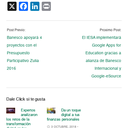
X
Facebook
LinkedIn
Print
Post Previo:
Proximo Post:
Banesco apoyará 4
El IESA implementará
proyectos con el
Google Apps for
Presupuesto
Education gracias a
Participativo Zulia
alianza de Banesco
2016
Internacional y
Google-eSource
Dale Click si te gusta
Expertos
Da un toque
analizaron
digital a tus
los retos de la
finanzas personales
transformación
3 OCTUBRE, 2018
•