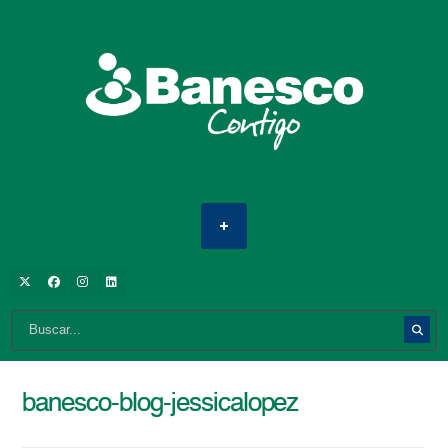
banesco-blog-jessicalopez