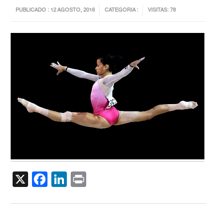
PUBLICADO : 12 AGOSTO, 2016
CATEGORIA :
VISITAS: 78
X
Facebook
LinkedIn
Print