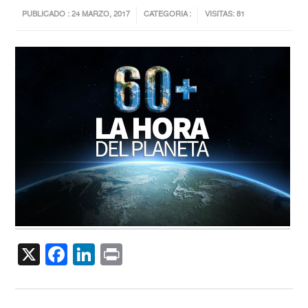
PUBLICADO : 24 MARZO, 2017
CATEGORIA :
VISITAS: 81
X
Facebook
LinkedIn
Print