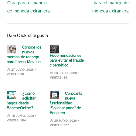
Cura para el manejo
para el manejo de
de moneda extranjera
moneda extranjera
Dale Click si te gusta
Conoce los
nuevos
Recomendaciones
montos de recarga
para evitar el fraude
para líneas Movilnet
cibernético
27 JULIO, 2026
•
23 JULIO, 2026
•
VISITAS: 99
VISITAS: 84
¿Cómo
Conoce la
solicitar
nueva
pagos desde
funcionalidad
BanescOnline?
“Solicitar pago” de
Banesco
15 JUNIO, 2026
•
VISITAS: 184
25 MAYO, 2026
•
VISITAS: 277