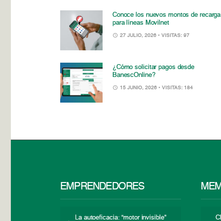
Conoce los nuevos montos de recarga
para líneas Movilnet
27 JULIO, 2026
• VISITAS: 97
¿Cómo solicitar pagos desde
BanescOnline?
15 JUNIO, 2026
• VISITAS: 184
EMPRENDEDORES
MEM
La autoeficacia: “motor invisible”
C