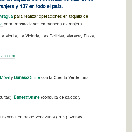
anjera y 137 en todo el país.
o Aragua
para realizar operaciones en taquilla de
co
para transacciones en moneda extranjera.
a Morita, La Victoria, Las Delicias, Maracay Plaza,
sco.com
.
o
Móvil
y
Banesc
Online
con la Cuenta Verde, una
sultas),
Banesc
Online
(consulta de saldos y
del Banco Central de Venezuela (BCV). Ambas