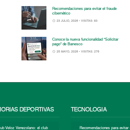
Recomendaciones para evitar el fraude
cibernético
23 JULIO, 2026
• VISITAS: 83
Conoce la nueva funcionalidad “Solicitar
pago” de Banesco
25 MAYO, 2026
• VISITAS: 276
ORIAS DEPORTIVAS
TECNOLOGÍA
lub Veloz Venezolano: el club
Recomendaciones para evitar 