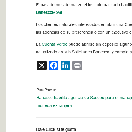
El pasado mes de marzo el instituto bancario habili
Banesco
Móvil
.
Los clientes naturales interesados en abrir una Cu
las agencias de su preferencia o con un ejecutivo 
La
Cuenta Verde
puede abrirse sin depósito alguno
actualizado en Mis Solicitudes Banesco, y completar
X
Facebook
LinkedIn
Print
Post Previo:
Banesco habilita agencia de Socopó para el manej
moneda extranjera
Dale Click si te gusta