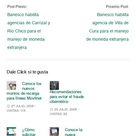
Post Previo:
Proximo Post:
Banesco habilita
Banesco habilita
agencias de Carrizal y
agencia de Villa de
Río Chico para el
Cura para el manejo
manejo de moneda
de moneda extranjera
extranjera
Dale Click si te gusta
Conoce los
nuevos
Recomendaciones
montos de recarga
para evitar el fraude
para líneas Movilnet
cibernético
27 JULIO, 2026
•
23 JULIO, 2026
•
VISITAS: 115
VISITAS: 93
¿Cómo
Conoce la
solicitar
nueva