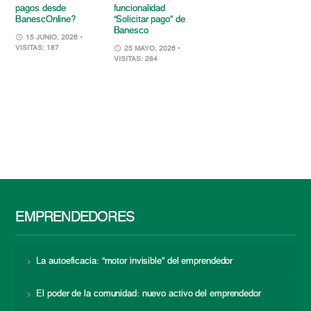
pagos desde
funcionalidad
BanescOnline?
“Solicitar pago” de
Banesco
15 JUNIO, 2026
•
VISITAS: 187
25 MAYO, 2026
•
VISITAS: 284
EMPRENDEDORES
La autoeficacia: “motor invisible” del emprendedor
El poder de la comunidad: nuevo activo del emprendedor