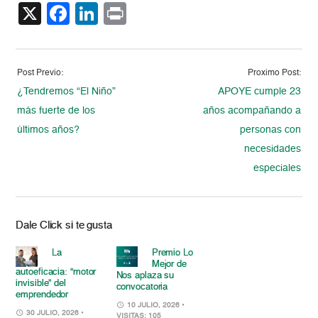
X
Facebook
LinkedIn
Print
Post Previo:
Proximo Post:
¿Tendremos “El Niño”
APOYE cumple 23
más fuerte de los
años acompañando a
últimos años?
personas con
necesidades
especiales
Dale Click si te gusta
La
Premio Lo
Mejor de
autoeficacia: “motor
Nos aplaza su
invisible” del
convocatoria
emprendedor
10 JULIO, 2026
•
30 JULIO, 2026
•
VISITAS: 105