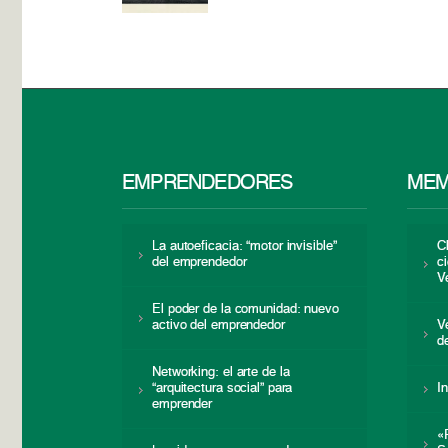
EMPRENDEDORES
MEM
La autoeficacia: “motor invisible”
C
del emprendedor
c
V
El poder de la comunidad: nuevo
activo del emprendedor
V
d
Networking: el arte de la
“arquitectura social” para
I
emprender
«