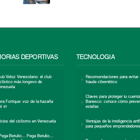
ORIAS DEPORTIVAS
TECNOLOGÍA
lub Veloz Venezolano: el club
Recomendaciones para evitar 
iclístico más longevo de
fraude cibernético
enezuela
Claves para proteger tu cuent
era Fortique: voz de la hazaña
Banesco: conoce cómo preven
el 41
estafas
nicios del ciclismo en Venezuela
Ventajas de la inteligencia artif
para pequeños emprendedore
Pega Betulio… Pega Betulio…