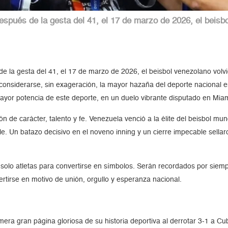
pués de la gesta del 41, el 17 de marzo de 2026, el beisbo
la gesta del 41, el 17 de marzo de 2026, el beisbol venezolano volvió
considerarse, sin exageración, la mayor hazaña del deporte nacional en
mayor potencia de este deporte, en un duelo vibrante disputado en Miam
 de carácter, talento y fe. Venezuela venció a la élite del beisbol mund
e. Un batazo decisivo en el noveno inning y un cierre impecable sella
 solo atletas para convertirse en símbolos. Serán recordados por siem
rtirse en motivo de unión, orgullo y esperanza nacional.
imera gran página gloriosa de su historia deportiva al derrotar 3-1 a