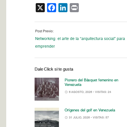
X
Facebook
LinkedIn
Print
Post Previo:
Networking: el arte de la “arquitectura social” para
emprender
Dale Click si te gusta
Pionero del Básquet femenino en
Venezuela
6 AGOSTO, 2026
• VISITAS: 24
Orígenes del golf en Venezuela
31 JULIO, 2026
• VISITAS: 57