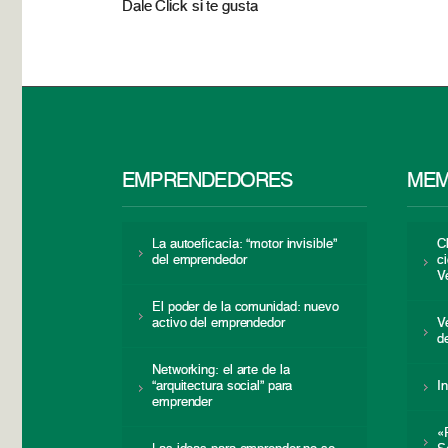
Dale Click si te gusta
EMPRENDEDORES
MEM
La autoeficacia: “motor invisible”
C
del emprendedor
c
V
El poder de la comunidad: nuevo
activo del emprendedor
V
d
Networking: el arte de la
“arquitectura social” para
I
emprender
«