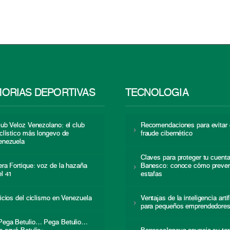
ORIAS DEPORTIVAS
TECNOLOGÍA
lub Veloz Venezolano: el club
Recomendaciones para evitar 
iclístico más longevo de
fraude cibernético
enezuela
Claves para proteger tu cuent
era Fortique: voz de la hazaña
Banesco: conoce cómo preven
el 41
estafas
nicios del ciclismo en Venezuela
Ventajas de la inteligencia artif
para pequeños emprendedore
Pega Betulio… Pega Betulio…