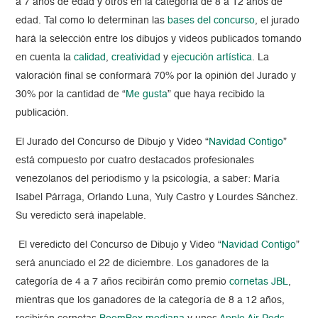
a 7 años de edad y otros en la categoría de 8 a 12 años de
edad. Tal como lo determinan las
bases del concurso
, el jurado
hará la selección entre los dibujos y videos publicados tomando
en cuenta la
calidad
,
creatividad
y
ejecución artística
. La
valoración final se conformará 70% por la opinión del Jurado y
30% por la cantidad de “
Me gusta
” que haya recibido la
publicación.
El Jurado del Concurso de Dibujo y Video “
Navidad Contigo
”
está compuesto por cuatro destacados profesionales
venezolanos del periodismo y la psicología, a saber: María
Isabel Párraga, Orlando Luna, Yuly Castro y Lourdes Sánchez.
Su veredicto será inapelable.
El veredicto del Concurso de Dibujo y Video “
Navidad Contigo
”
será anunciado el 22 de diciembre. Los ganadores de la
categoría de 4 a 7 años recibirán como premio
cornetas JBL
,
mientras que los ganadores de la categoría de 8 a 12 años,