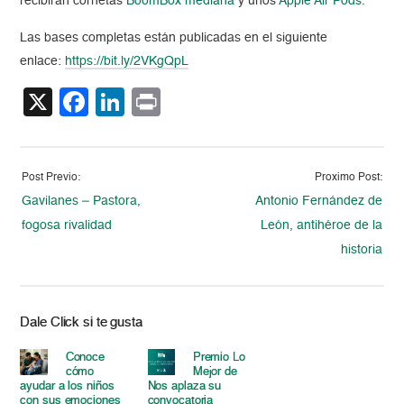
recibirán cornetas
BoomBox mediana
y unos
Apple Air Pods
.
Las bases completas están publicadas en el siguiente
enlace:
https://bit.ly/2VKgQpL
X
Facebook
LinkedIn
Print
Post Previo:
Proximo Post:
Gavilanes – Pastora,
Antonio Fernández de
fogosa rivalidad
León, antihéroe de la
historia
Dale Click si te gusta
Conoce
Premio Lo
cómo
Mejor de
ayudar a los niños
Nos aplaza su
con sus emociones
convocatoria