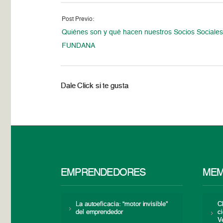
Post Previo:
Quiénes son y qué hacen nuestros Socios Sociales
FUNDANA
Dale Click si te gusta
EMPRENDEDORES
MEM
La autoeficacia: “motor invisible”
C
del emprendedor
c
V