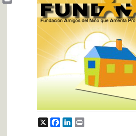
Print
X
Facebook
LinkedIn
Print