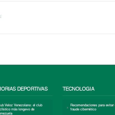
:
ORIAS DEPORTIVAS
TECNOLOGÍA
lub Veloz Venezolano: el club
Recomendaciones para evitar 
iclístico más longevo de
fraude cibernético
enezuela