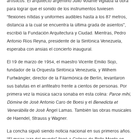
artísticos. El arquitecto argentino Julio Volante vigilaba la obra
para lograr que el sonido de los instrumentos tuviesen
“flexiones nítidas y uniformes audibles hasta a los 87 metros,
distancia a la cual se encuentra la última grada de asientos”,
escribió la Fundación Arquitectura y Ciudad. Mientras, Pedro
Antonio Ríos Reyna, presidente de la Sinfónica Venezuela,
esperaba con ansias el concierto inaugural.
El 19 de marzo de 1954, el maestro Vicente Emilio Sojo,
fundador de la Orquesta Sinfónica Venezuela, y Wilhem
Furtwängler, director de la Filarmónica de Berlín, levantaron
sus batutas en el anfiteatro frente a cientos de personas. Por
primera vez la música sacra sonaba en esta colina:
Parce mihi,
Dómine
de José Antonio Caro de Boesi y el
Benedicta et
Venerábilis
de José Ángel Lamas. También las obras musicales
de Haendel, Strauss y Wagner.
La concha siguió siendo noticia nacional en sus primeros años.