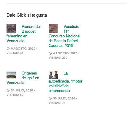
Dale Click si te gusta
Pionero del
Veredicto
Básquet
11°
femenino en
Concurso Nacional
Venezuela
de Poesía Rafael
Cadenas 2026
6 AGOSTO, 2026
•
VISITAS: 34
4 AGOSTO, 2026
•
VISITAS: 230
Orígenes
La
del golf en
autoeficacia: “motor
Venezuela
invisible” del
emprendedor
31 JULIO, 2026
•
VISITAS: 60
30 JULIO, 2026
•
VISITAS: 71