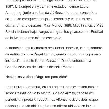
“El mejor jazz del mundo” llegó a Colinas de Bello Monte en
1957. El trompetista y cantante estadounidense Louis
Armstrong, junto a su banda
All Stars
, dieron un concierto a
cientos de caraqueños bajo las estrellas y en lo alto de la
colina. Un año después, Miss Mundo 1958, Miss Francia y Miss
Suecia lucieron trajes largos con guantes y sacos en el Festival
de la Moda en ese mismo escenario.
A menos de dos kilómetros de Ciudad Banesco, con el nombre
de Anfiteatro José Ángel Lamas, quedó inaugurada la primera
instalación de este tipo en Caracas. Desde entonces: la
Concha Acústica de Colinas de Bello Monte.
Hablan los vecinos:
Yagrumo para Aída*
En el Parque Sanabria, en La Pastora, se escuchaba hablar
sobre Colinas de Bello Monte. Aída de Armas, esposa del
periodista y poeta Alfredo Armas Alfonzo, quiso saber lo que
estaba pasando ahí. Llegó a una oficina ubicada en lo que