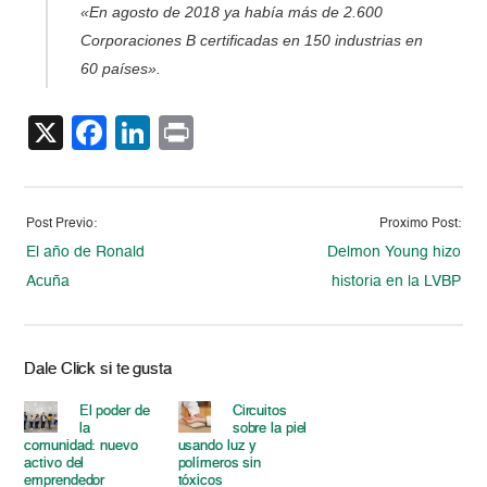
«En agosto de 2018 ya había más de 2.600
Corporaciones B certificadas en 150 industrias en
60 países».
X
Facebook
LinkedIn
Print
Post Previo:
Proximo Post:
El año de Ronald
Delmon Young hizo
Acuña
historia en la LVBP
Dale Click si te gusta
El poder de
Circuitos
la
sobre la piel
comunidad: nuevo
usando luz y
activo del
polímeros sin
emprendedor
tóxicos