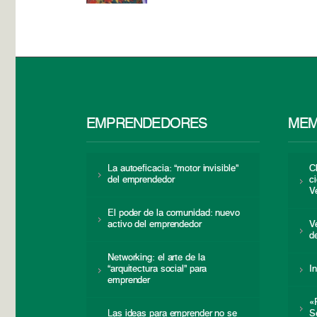
EMPRENDEDORES
MEM
La autoeficacia: “motor invisible”
C
del emprendedor
c
V
El poder de la comunidad: nuevo
activo del emprendedor
V
d
Networking: el arte de la
“arquitectura social” para
I
emprender
«
Las ideas para emprender no se
S