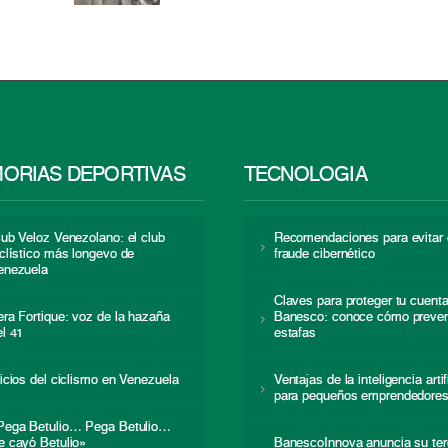
ORIAS DEPORTIVAS
TECNOLOGÍA
lub Veloz Venezolano: el club
Recomendaciones para evitar 
iclístico más longevo de
fraude cibernético
enezuela
Claves para proteger tu cuent
era Fortique: voz de la hazaña
Banesco: conoce cómo preven
el 41
estafas
nicios del ciclismo en Venezuela
Ventajas de la inteligencia artif
para pequeños emprendedore
Pega Betulio… Pega Betulio…
e cayó Betulio»
BanescoInnova anuncia su ter