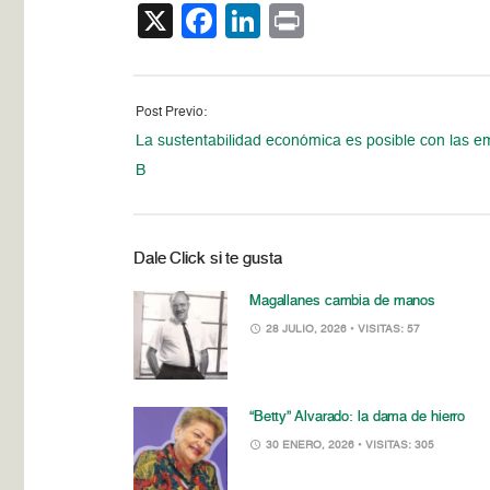
X
Facebook
LinkedIn
Print
Post Previo:
La sustentabilidad económica es posible con las 
B
Dale Click si te gusta
Magallanes cambia de manos
28 JULIO, 2026
• VISITAS: 57
“Betty” Alvarado: la dama de hierro
30 ENERO, 2026
• VISITAS: 305