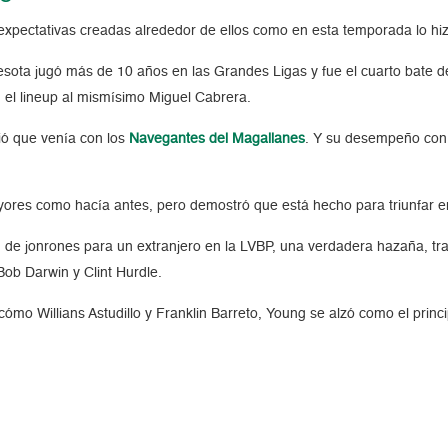
expectativas creadas alrededor de ellos como en esta temporada lo hi
esota jugó más de 10 años en las Grandes Ligas y fue el cuarto bate de
 el lineup al mismísimo Miguel Cabrera.
ió que venía con los
Navegantes del Magallanes
. Y su desempeño con l
ores como hacía antes, pero demostró que está hecho para triunfar en 
 de jonrones para un extranjero en la LVBP, una verdadera hazaña, tra
ob Darwin y Clint Hurdle.
cómo Willians Astudillo y Franklin Barreto, Young se alzó como el prin