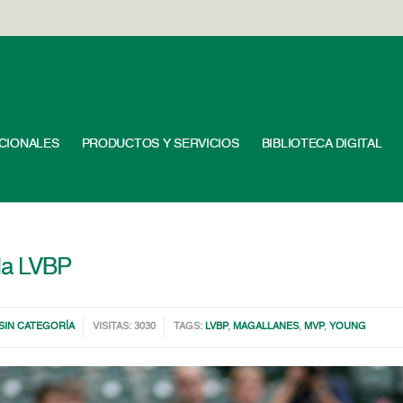
UCIONALES
PRODUCTOS Y SERVICIOS
BIBLIOTECA DIGITAL
 la LVBP
SIN CATEGORÍA
VISITAS: 3030
TAGS:
LVBP
,
MAGALLANES
,
MVP
,
YOUNG