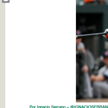
Print
Por Ignacio Serrano – @IGNACIOSERRA