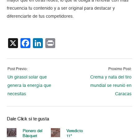
mayor que en otras redes, lo que te obliga a renovar con más
frecuencia tu contenido y a ser original para destacar y
diferenciarte de tus competidores.
X
Facebook
LinkedIn
Print
Post Previo:
Proximo Post:
Un girasol solar que
Crema y nata del tiro
genera la energía que
mundial se reunió en
necesitas
Caracas
Dale Click si te gusta
Pionero del
Veredicto
Básquet
11°